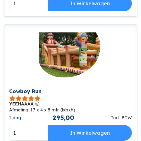
In Winkelwagen
NIEUW
Cowboy Run
YEEHAAAA
🤠
Afmeting: 17 x 4 x 5 mtr. (lxbxh)
295,00
1 dag
Incl. BTW
In Winkelwagen