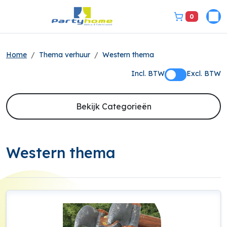
0
Pri
bel ons 3149331
Home
Thema verhuur
Western thema
Incl. BTW
Excl. BTW
Bekijk Categorieën
Western thema