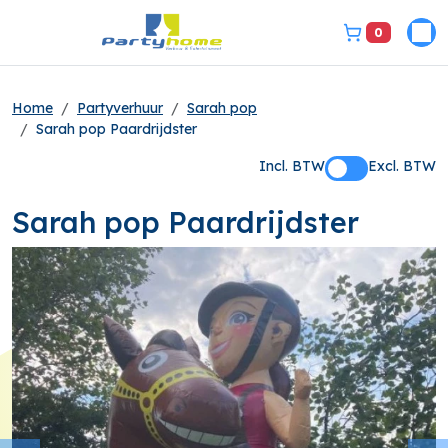
0
Pri
bel ons 3149331
Home
Partyverhuur
Sarah pop
Sarah pop Paardrijdster
Incl. BTW
Excl. BTW
Sarah pop Paardrijdster