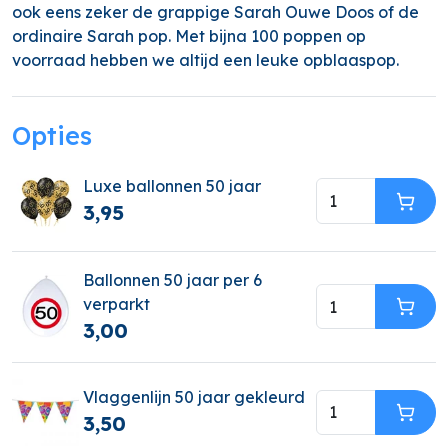
ook eens zeker de grappige Sarah Ouwe Doos of de
ordinaire Sarah pop. Met bijna 100 poppen op
voorraad hebben we altijd een leuke opblaaspop.
Opties
Luxe ballonnen 50 jaar
3,95
In W
Ballonnen 50 jaar per 6
verparkt
In W
3,00
Vlaggenlijn 50 jaar gekleurd
3,50
In W