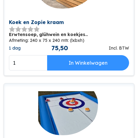
Koek en Zopie kraam
Erwtensoep, glühwein en koekjes..
Afmeting: 240 x 75 x 240 mtr. (lxbxh)
75,50
1 dag
Incl. BTW
In Winkelwagen
NIEUW