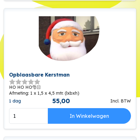
Opblaasbare Kerstman
HO HO HO🎅🏻
Afmeting: 1 x 1,5 x 4,5 mtr. (lxbxh)
55,00
1 dag
Incl. BTW
In Winkelwagen