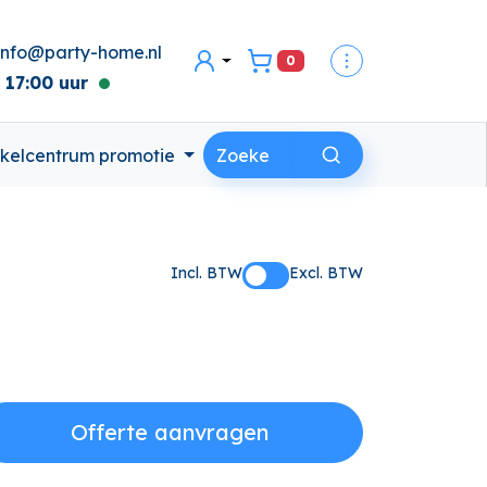
info@party-home.nl
0
secondaire menu
Inloggen
 17:00 uur
kelcentrum promotie
Incl. BTW
Excl. BTW
Offerte aanvragen