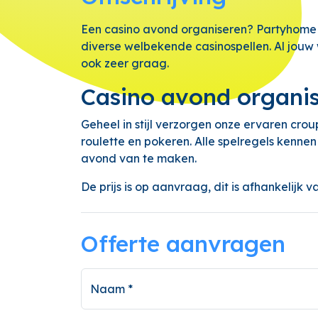
Een casino avond organiseren? Partyhome
diverse welbekende casinospellen. Al jouw
ook zeer graag.
Casino avond organis
Geheel in stijl verzorgen onze ervaren crou
roulette en pokeren. Alle spelregels kenne
avond van te maken.
De prijs is op aanvraag, dit is afhankelijk 
Offerte aanvragen
Naam *