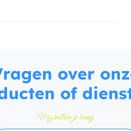
Vragen over onz
ducten of diens
Wij bellen je terug