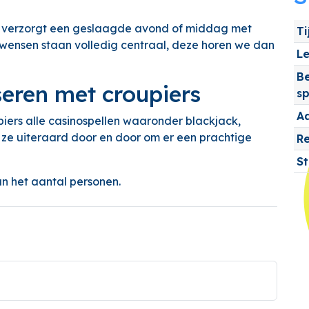
 verzorgt een geslaagde avond of middag met
Ti
 wensen staan volledig centraal, deze horen we dan
Le
B
eren met croupiers
sp
A
piers alle casinospellen waaronder blackjack,
n ze uiteraard door en door om er een prachtige
Re
S
van het aantal personen.