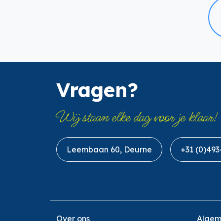
Vragen?
Wij staan elke dag voor je klaar!
Leembaan 60, Deurne
+31 (0)493
Over ons
Algem