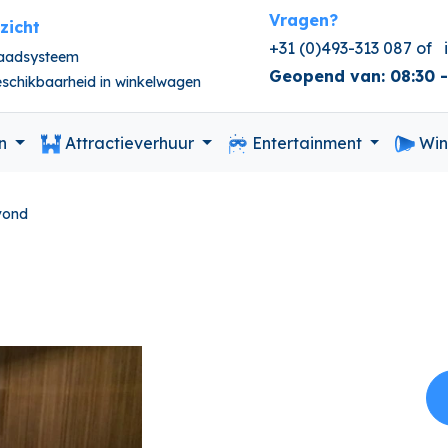
Vragen?
nzicht
+31 (0)493-313 087 of
raadsysteem
Geopend van: 08:30 -
beschikbaarheid in winkelwagen
en
Attractieverhuur
Entertainment
Win
vond