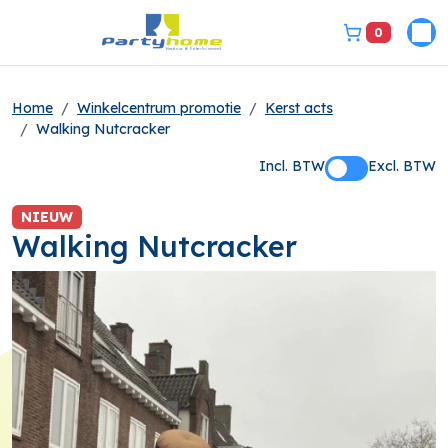
0
Pri
bel ons 3149331
Home
Winkelcentrum promotie
Kerst acts
Walking Nutcracker
Incl. BTW
Excl. BTW
NIEUW
Walking Nutcracker