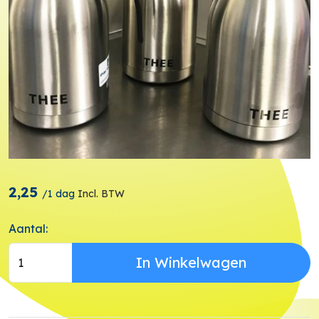
2,25
/
1 dag
Incl. BTW
Aantal:
In Winkelwagen