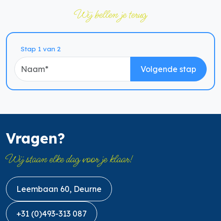
Wij bellen je terug
Naam
Stap 1 van 2
Volgende stap
Vragen?
Wij staan elke dag voor je klaar!
Leembaan 60, Deurne
+31 (0)493-313 087