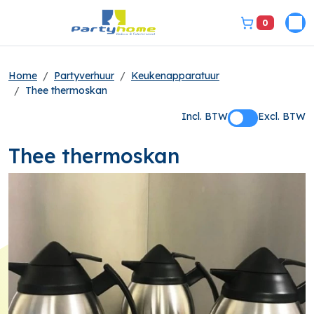
0
Pri
bel ons 3149331
Home
Partyverhuur
Keukenapparatuur
Thee thermoskan
Incl. BTW
Excl. BTW
Thee thermoskan