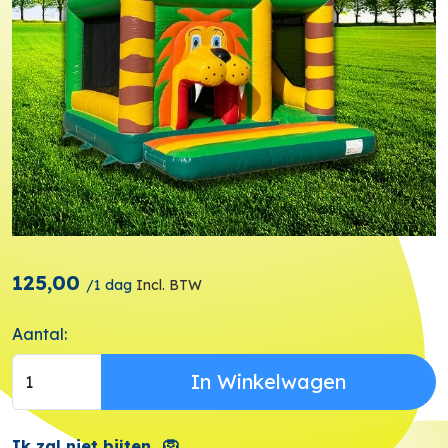
125,00
/
1 dag
Incl. BTW
Aantal:
In Winkelwagen
Ik zal niet bijten...🦁