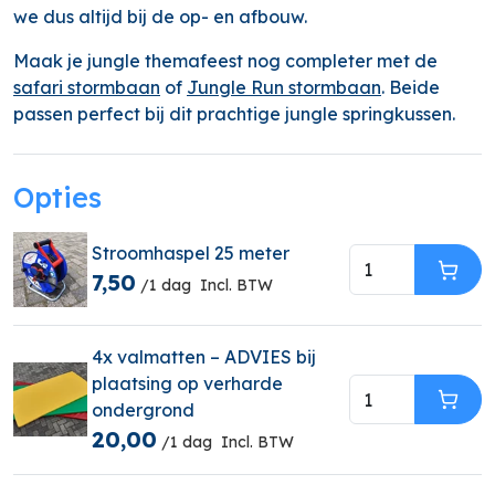
we dus altijd bij de op- en afbouw.
Maak je jungle themafeest nog completer met de
safari stormbaan
of
Jungle Run stormbaan
. Beide
passen perfect bij dit prachtige jungle springkussen.
Opties
Stroomhaspel 25 meter
7,50
In W
/1 dag
Incl. BTW
4x valmatten – ADVIES bij
plaatsing op verharde
ondergrond
In W
20,00
/1 dag
Incl. BTW