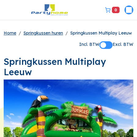
0
Pri
bel ons 3149331
Home
Springkussen huren
Springkussen Multiplay Leeuw
Incl. BTW
Excl. BTW
Springkussen Multiplay
Leeuw