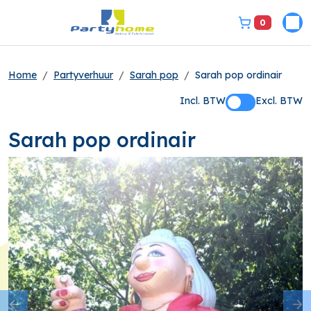
0
Pri
bel ons 3149331
Home
Partyverhuur
Sarah pop
Sarah pop ordinair
Incl. BTW
Excl. BTW
Sarah pop ordinair