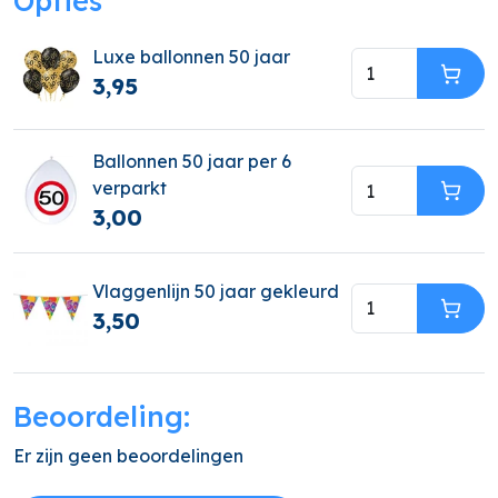
Opties
Luxe ballonnen 50 jaar
3,95
In W
Ballonnen 50 jaar per 6
verparkt
In W
3,00
Vlaggenlijn 50 jaar gekleurd
3,50
In W
Beoordeling:
Er zijn geen beoordelingen