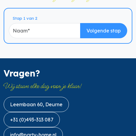
Naam
Stap 1 van 2
Volgende stap
Vragen?
Wij staan elke dag voor je klaar!
Leembaan 60, Deurne
+31 (0)493-313 087
info@party-home.nl