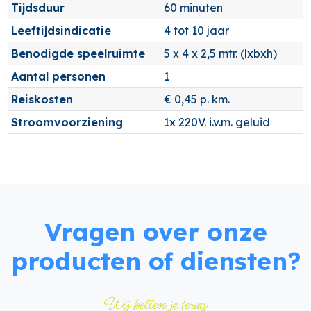
Tijdsduur
60 minuten
Leeftijdsindicatie
4 tot 10 jaar
Benodigde speelruimte
5 x 4 x 2,5 mtr. (lxbxh)
Aantal personen
1
Reiskosten
€ 0,45 p. km.
Stroomvoorziening
1x 220V. i.v.m. geluid
Vragen over onze
producten of diensten?
Wij bellen je terug