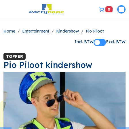
0
Pri
bel ons 3149331
Home
Entertainment
Kindershow
Pio Piloot
Incl. BTW
Excl. BTW
TOPPER
Pio Piloot kindershow