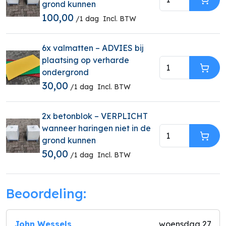
grond kunnen
In W
100,00
/1 dag
Incl. BTW
6x valmatten – ADVIES bij
plaatsing op verharde
ondergrond
In W
30,00
/1 dag
Incl. BTW
2x betonblok – VERPLICHT
wanneer haringen niet in de
grond kunnen
In W
50,00
/1 dag
Incl. BTW
Beoordeling:
John Wessels
woensdag 27