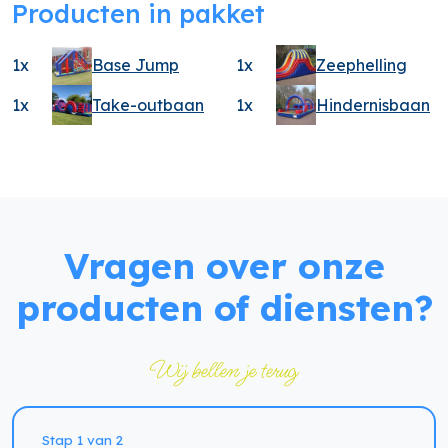
Producten in pakket
1x
Base Jump
1x
Zeephelling
1x
Take-outbaan
1x
Hindernisbaan
Vragen over onze
producten of diensten?
Wij bellen je terug
Naam
Stap 1 van 2