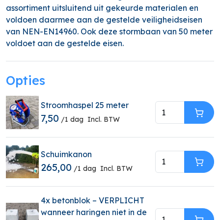
assortiment uitsluitend uit gekeurde materialen en
voldoen daarmee aan de gestelde veiligheidseisen
van NEN-EN14960. Ook deze stormbaan van 50 meter
voldoet aan de gestelde eisen.
Opties
Stroomhaspel 25 meter
7,50
In W
/1 dag
Incl. BTW
Schuimkanon
265,00
In W
/1 dag
Incl. BTW
4x betonblok – VERPLICHT
wanneer haringen niet in de