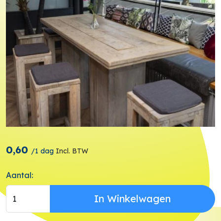
0,60
/
1 dag
Incl. BTW
Aantal:
In Winkelwagen