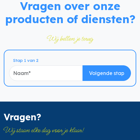
Vragen over onze
producten of diensten?
Wij bellen je terug
Naam
Stap 1 van 2
Volgende stap
Vragen?
Wij staan elke dag voor je klaar!