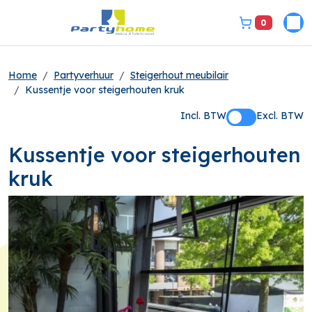
0
Pri
bel ons 3149331
Home
Partyverhuur
Steigerhout meubilair
Kussentje voor steigerhouten kruk
Incl. BTW
Excl. BTW
Kussentje voor steigerhouten
kruk