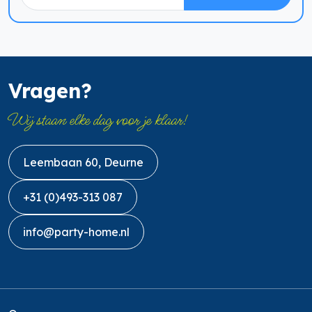
Vragen?
Wij staan elke dag voor je klaar!
Leembaan 60, Deurne
+31 (0)493-313 087
info@party-home.nl