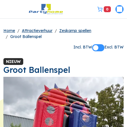
0
Pri
bel ons 3149331
Home
Attractieverhuur
Zeskamp spellen
Groot Ballenspel
Incl. BTW
Excl. BTW
NIEUW
Groot Ballenspel