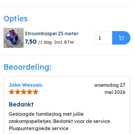
Opties
Stroomhaspel 25 meter
7,50
In W
/1 dag
Incl. BTW
Beoordeling:
John Wessels
woensdag 27
mei 2026
Bedankt
Geslaagde familiedag met jullie
zeskampspelletjes. Bedankt voor de service.
Pluspunten:
goede service