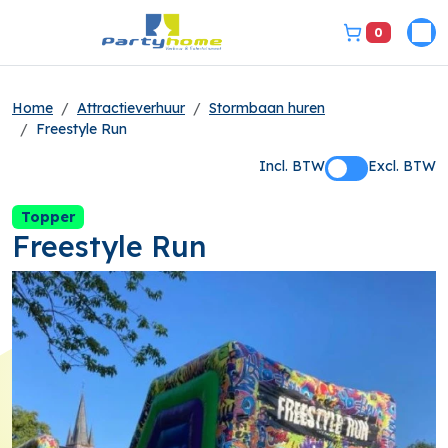
0
Pri
bel ons 3149331
Home
Attractieverhuur
Stormbaan huren
Freestyle Run
Incl. BTW
Excl. BTW
Topper
Freestyle Run