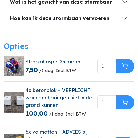
Wat is het gewicht van deze stormbaan
Hoe kan ik deze stormbaan vervoeren
Opties
Stroomhaspel 25 meter
7,50
In W
/1 dag
Incl. BTW
4x betonblok – VERPLICHT
wanneer haringen niet in de
grond kunnen
In W
100,00
/1 dag
Incl. BTW
6x valmatten – ADVIES bij