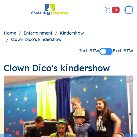
0
Pri
bel ons 3149331
Home
Entertainment
Kindershow
Clown Dico's kindershow
Incl. BTW
Excl. BTW
Clown Dico's kindershow