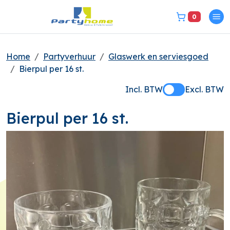
0
Pri
bel ons 3149331
Home
Partyverhuur
Glaswerk en serviesgoed
Bierpul per 16 st.
Incl. BTW
Excl. BTW
Bierpul per 16 st.