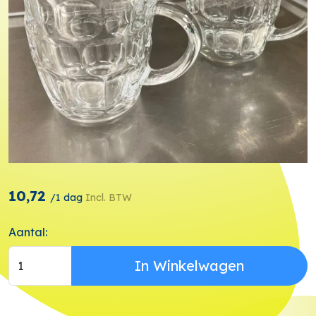
10,72
/
1 dag
Incl. BTW
Aantal:
In Winkelwagen