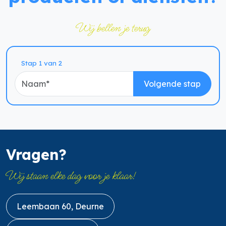
Wij bellen je terug
Naam
Stap 1 van 2
Volgende stap
Vragen?
Wij staan elke dag voor je klaar!
Leembaan 60, Deurne