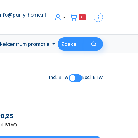
info@party-home.nl
0
secondaire menu
Inloggen
kelcentrum promotie
Incl. BTW
Excl. BTW
8,25
cl. BTW)