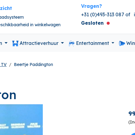
Vragen?
nzicht
+31 (0)493-313 087 of
raadsysteem
Gesloten
beschikbaarheid in winkelwagen
en
Attractieverhuur
Entertainment
Win
 TV
Beertje Paddington
ton
99
(In