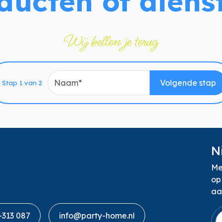
ducten of diens
Wij bellen je terug
Naam
Volgende stap
Stap 1 van 2
N
Me
op
aa
-313 087
info@party-home.nl