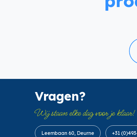
pro
Vragen?
Wij staan elke dag voor je klaar!
Leembaan 60, Deurne
+31 (0)493