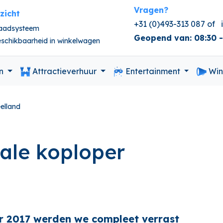
Vragen?
nzicht
+31 (0)493-313 087 of
raadsysteem
Geopend van: 08:30 -
beschikbaarheid in winkelwagen
en
Attractieverhuur
Entertainment
Win
elland
nale koploper
 2017 werden we compleet verrast