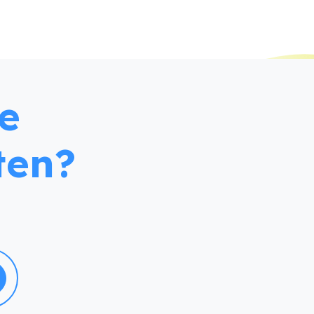
e
ten?