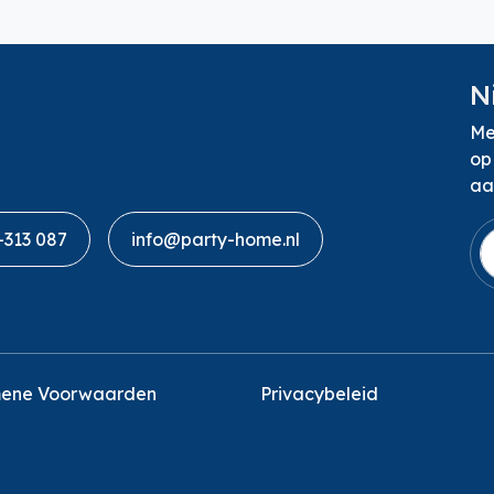
N
Me
op
aa
-313 087
info@party-home.nl
ene Voorwaarden
Privacybeleid