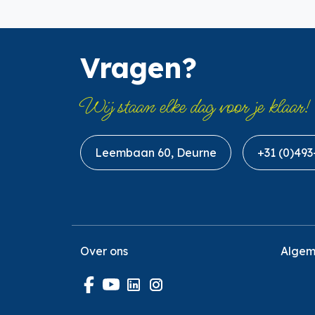
Vragen?
Wij staan elke dag voor je klaar!
Leembaan 60, Deurne
+31 (0)493
Over ons
Algem