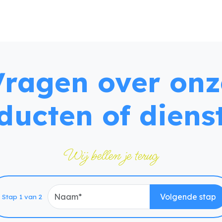
Vragen over onz
ducten of diens
Wij bellen je terug
Naam
Volgende stap
Stap 1 van 2