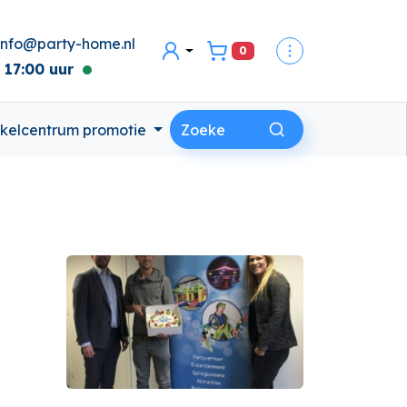
info@party-home.nl
0
secondaire menu
Inloggen
 17:00 uur
kelcentrum promotie