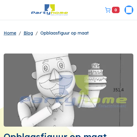
0
Pri
bel ons 3149331
Home
Blog
Opblaasfiguur op maat
Opblaasfiguur op maat