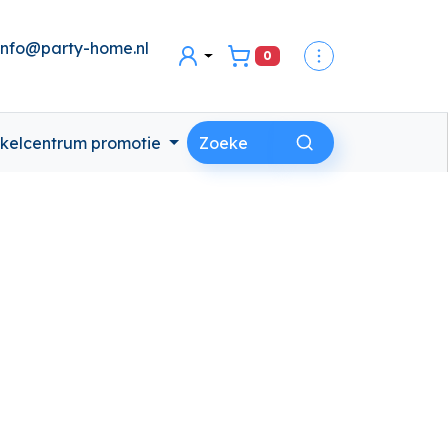
info@party-home.nl
0
secondaire menu
Inloggen
kelcentrum promotie