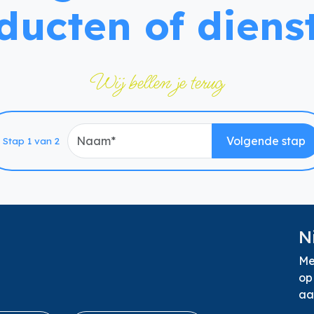
ducten of diens
Wij bellen je terug
Naam
Volgende stap
Stap 1 van 2
N
Me
op
aa